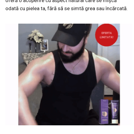
oferă o acoperire cu aspect natural care se mișcă
odată cu pielea ta, fără să se simtă grea sau încărcată.