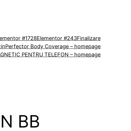
lementor #1728
Elementor #243
Finalizare
in
Perfector Body Coverage – homepage
GNETIC PENTRU TELEFON – homepage
N BB