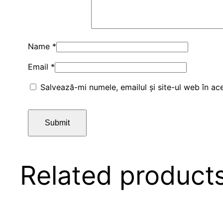
Name
*
Email
*
Salvează-mi numele, emailul și site-ul web în ac
Related product