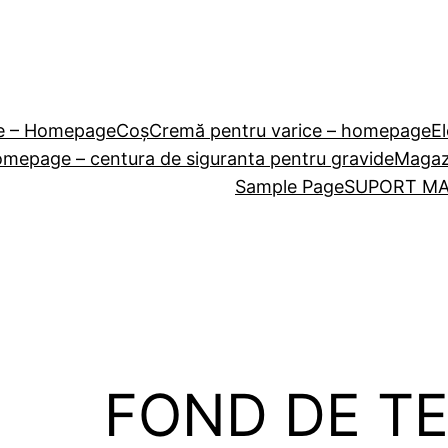
le – Homepage
Coș
Cremă pentru varice – homepage
E
mepage – centura de siguranta pentru gravide
Magaz
Sample Page
SUPORT MA
FOND DE TE